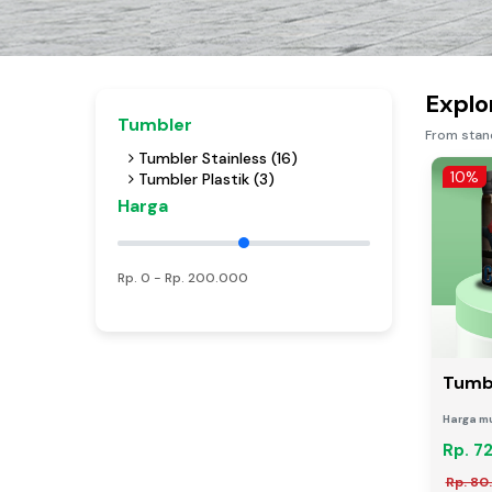
Explo
Tumbler
From stan
Tumbler Stainless (16)
10%
Tumbler Plastik (3)
Harga
Rp.
0
- Rp.
200.000
Tumbl
Harga mu
Rp. 7
Rp. 80