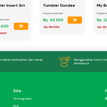
er Insert Art
Tumbler Dundee
My B
r
Harga mulai dari
Harga mu
Rp. 49.500
Rp. 2
lai dari
7.000
Rp. 55.000
Rp. 25
.000
 bahan berkualitas dan ramah
Menggunakan mesin te
dikelasnya
Site
Tentang Kami
FAQ