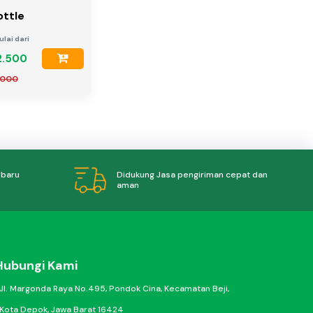
ottle
lai dari
2.500
.000
Didukung Jasa pengiriman cepat dan
rbaru
aman
Hubungi Kami
Jl. Margonda Raya No.495, Pondok Cina, Kecamatan Beji,
Kota Depok, Jawa Barat 16424