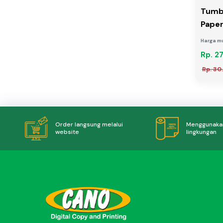
Tumbl
Pape
Harga mu
Rp. 2
Rp. 30
Menggunakan
Order langsung melalui
lingkungan
website