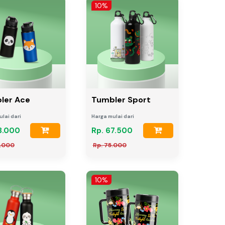
10%
ler Ace
Tumbler Sport
lai dari
Harga mulai dari
3.000
Rp. 67.500
0.000
Rp. 75.000
10%