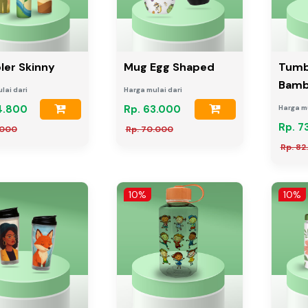
er Skinny
Mug Egg Shaped
Tumb
Bam
lai dari
Harga mulai dari
4.800
Rp. 63.000
Harga mu
Rp. 7
.000
Rp. 70.000
Rp. 82
10%
10%