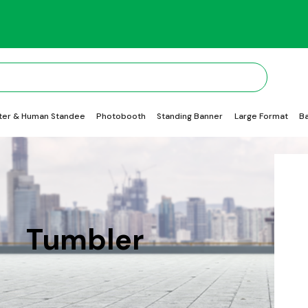
ter & Human Standee
Photobooth
Standing Banner
Large Format
B
Tumbler