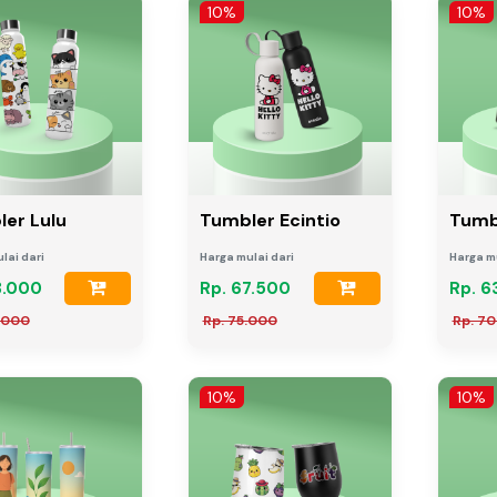
10%
10%
er Lulu
Tumbler Ecintio
Tumb
lai dari
Harga mulai dari
Harga mu
3.000
Rp. 67.500
Rp. 6
.000
Rp. 75.000
Rp. 7
10%
10%