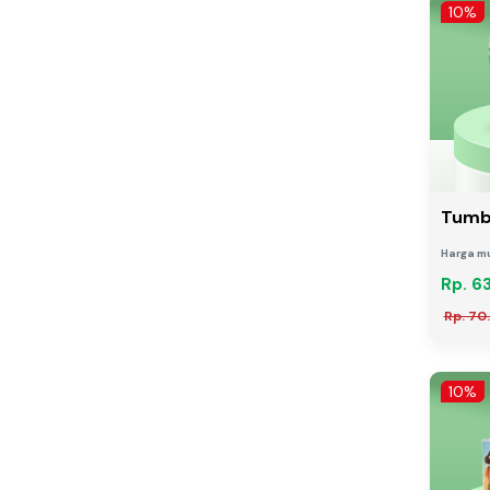
10%
Tumbl
Harga mu
Rp. 6
Rp. 70
10%