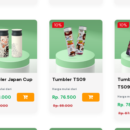
10%
10%
ler Japan Cup
Tumbler TS09
Tumb
TS09
lai dari
Harga mulai dari
3.000
Rp. 76.500
Harga mu
Rp. 7
.000
Rp. 85.000
Rp. 87