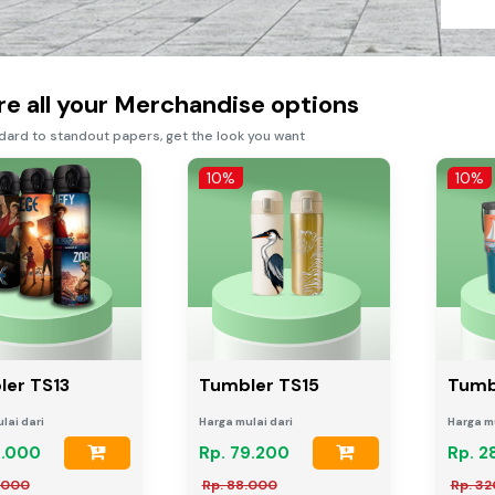
re all your Merchandise options
dard to standout papers, get the look you want
10%
10%
er TS13
Tumbler TS15
Tumb
lai dari
Harga mulai dari
Harga mu
2.000
Rp. 79.200
Rp. 2
.000
Rp. 88.000
Rp. 3