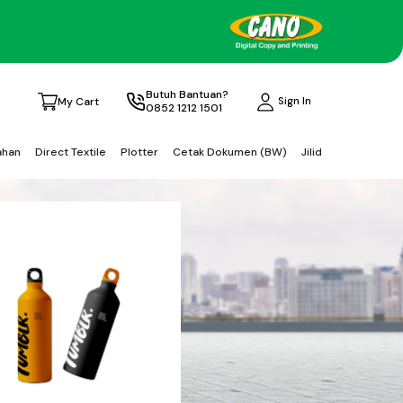
Butuh Bantuan?
Sign In
My Cart
0852 1212 1501
ahan
Direct Textile
Plotter
Cetak Dokumen (BW)
Jilid