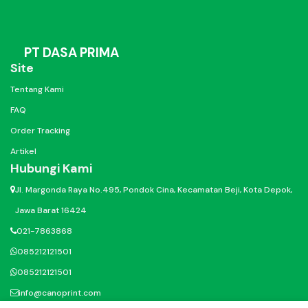
PT DASA PRIMA
Site
Tentang Kami
FAQ
Order Tracking
Artikel
Hubungi Kami
Jl. Margonda Raya No.495, Pondok Cina, Kecamatan Beji, Kota Depok,
Jawa Barat 16424
021-7863868
085212121501
085212121501
info@canoprint.com