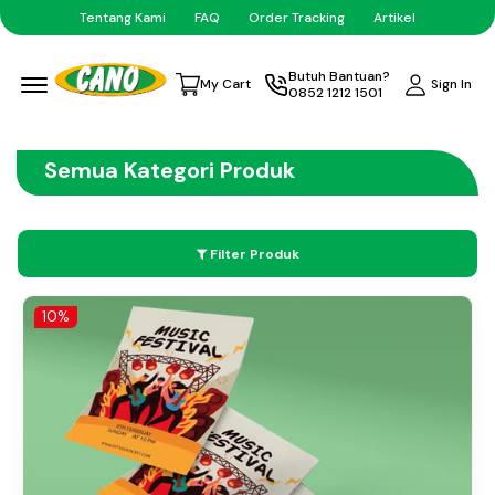
Tentang Kami
FAQ
Order Tracking
Artikel
Menu Open
Butuh Bantuan?
Sign In
My Cart
0852 1212 1501
Semua Kategori Produk
Filter Produk
10%