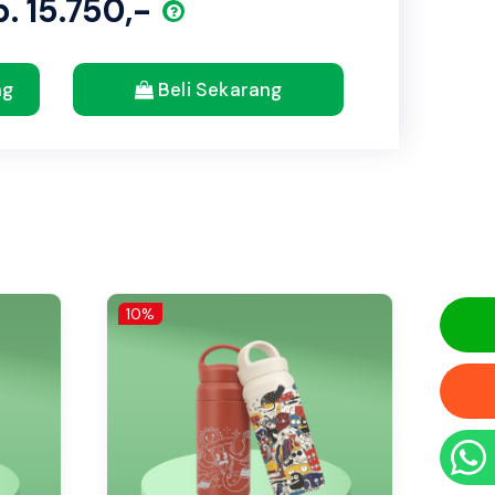
. 15.750,-
ng
Beli Sekarang
10%
10%