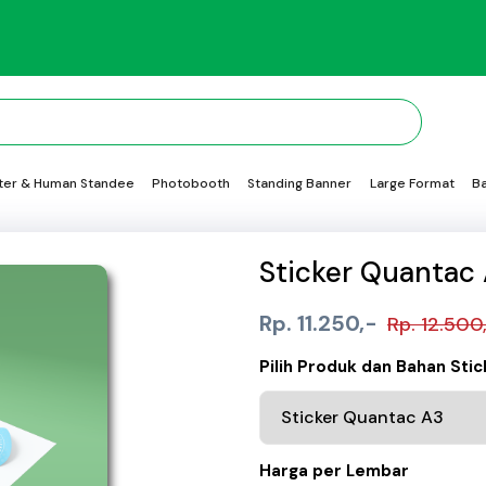
ter & Human Standee
Photobooth
Standing Banner
Large Format
B
Sticker Quantac
Rp. 11.250,-
Rp. 12.500
Pilih Produk dan Bahan Stic
Harga per Lembar