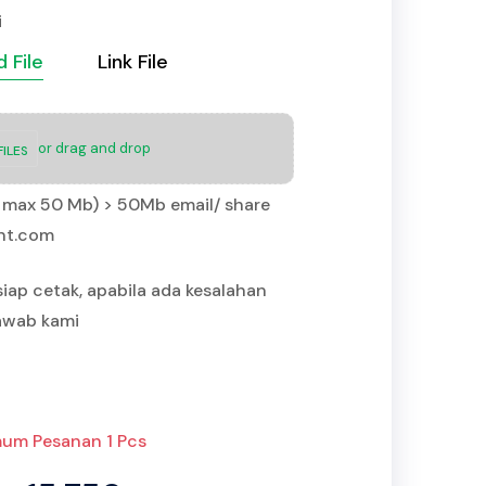
i
 File
Link File
or drag and drop
ILES
IP max 50 Mb) > 50Mb email/ share
int.com
siap cetak, apabila ada kesalahan
jawab kami
um Pesanan 1 Pcs