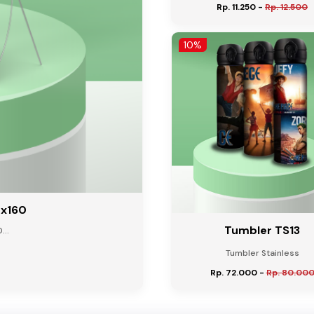
Rp. 11.250
-
Rp. 12.500
10%
0x160
Tumbler TS13
...
Tumbler Stainless
Rp. 72.000
-
Rp. 80.00