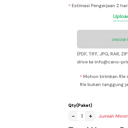
Estimasi Pengerjaan 2 har
*
Upload
CHOOSE F
(PDF, TIFF, JPG, RAR, Z
drive ke info@cano-pr
Mohon kirimkan file 
*
file bukan tanggung 
Qty(Paket)
-
+
Jumlah Minim