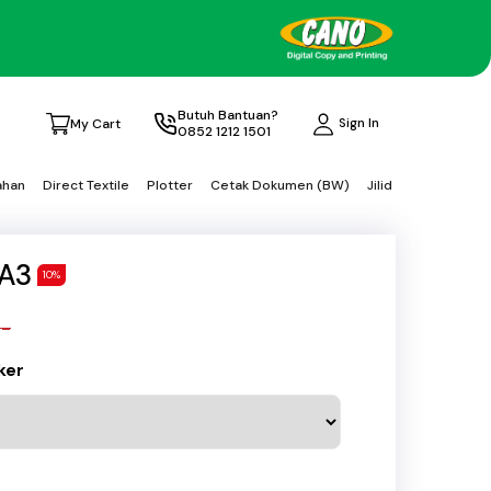
Butuh Bantuan?
Sign In
My Cart
0852 1212 1501
ahan
Direct Textile
Plotter
Cetak Dokumen (BW)
Jilid
 A3
10%
,-
ker