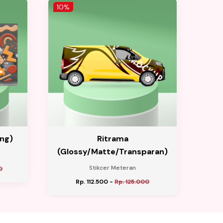
10%
10%
ing)
Ritrama
H
(Glossy/Matte/Transparan)
Stikcer Meteran
0
Rp. 112.500
-
Rp. 125.000