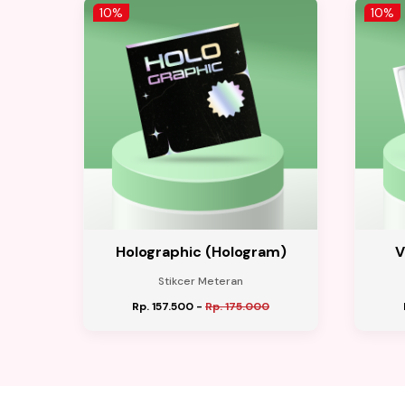
10%
10%
Holographic (Hologram)
V
ran)
Stikcer Meteran
Rp. 157.500
-
Rp. 175.000