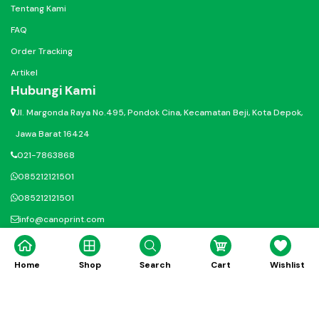
Tentang Kami
FAQ
Order Tracking
Artikel
Hubungi Kami
Jl. Margonda Raya No.495, Pondok Cina, Kecamatan Beji, Kota Depok,
Jawa Barat 16424
021-7863868
085212121501
085212121501
info@canoprint.com
@ig.canoprinting
@canodigitalprinting
Home
Shop
Search
Cart
Wishlist