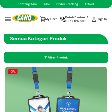
Tentang Kami
FAQ
Order Tracking
Artikel
Menu Open
Butuh Bantuan?
Sign In
My Cart
0852 1212 1501
Semua Kategori Produk
Filter Produk
10%