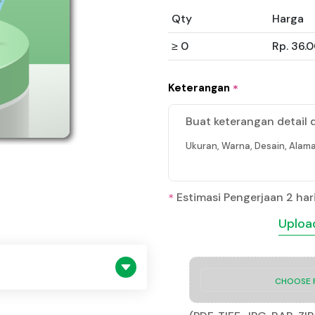
Qty
Harga
≥ 0
Rp. 36.
Keterangan
*
Buat keterangan detail 
Ukuran, Warna, Desain, Alama
Estimasi Pengerjaan 2 har
*
Upload
CHOOSE F