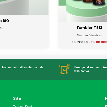
0x160
Tumbler TS13
...
Tumbler Stainless
Rp. 72.000
-
Rp. 80.00
 bahan berkualitas dan ramah
Menggunakan mesin te
dikelasnya
Site
Tentang Kami