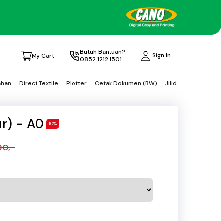
Butuh Bantuan?
Sign In
My Cart
0852 1212 1501
ahan
Direct Textile
Plotter
Cetak Dokumen (BW)
Jilid
r) - A0
10%
00,-