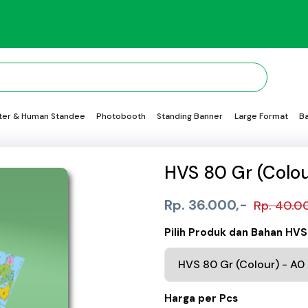
ter & Human Standee
Photobooth
Standing Banner
Large Format
B
HVS 80 Gr (Colou
Rp. 36.000,-
Rp. 40.0
Pilih Produk dan Bahan HVS
Harga per Pcs