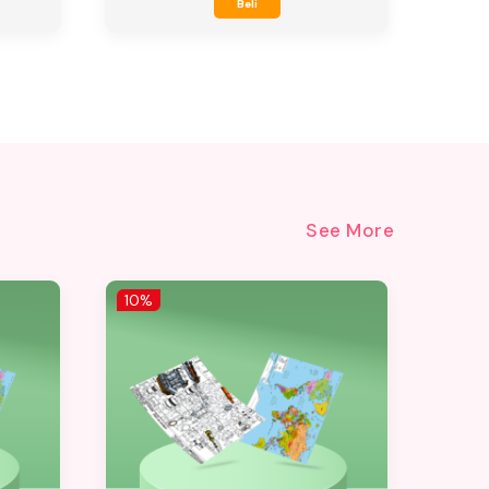
Beli
See More
10%
10%