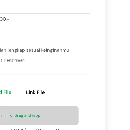
000,-
dan lengkap sesuai keinginanmu :
t, Pengiriman
i
 File
Link File
or drag and drop
ILES