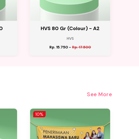
0
HVS 80 Gr (Colour) - A2
HVS
Rp. 15.750
-
Rp. 17.500
See More
10%