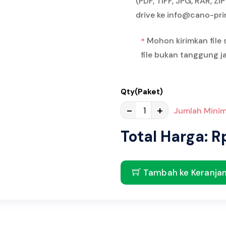
(PDF, TIFF, JPG, RAR, Z
drive ke info@cano-pr
Mohon kirimkan file 
*
file bukan tanggung 
Qty(Paket)
-
+
Jumlah Minim
Total Harga: R
Tambah ke Keranja