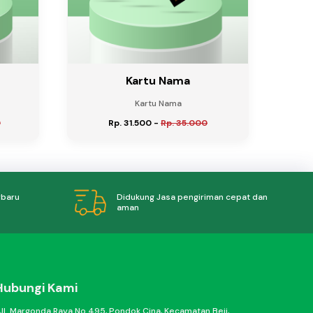
Kartu Nama
Kartu Nama
0
Rp. 31.500
-
Rp. 35.000
Didukung Jasa pengiriman cepat dan
rbaru
aman
Hubungi Kami
Jl. Margonda Raya No.495, Pondok Cina, Kecamatan Beji,