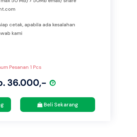
IP max 50 Mb) > 50Mb email/ share
int.com
siap cetak, apabila ada kesalahan
jawab kami
um Pesanan 1 Pcs
p. 36.000,-
ng
Beli Sekarang