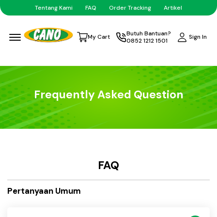
Tentang Kami
FAQ
Order Tracking
Artikel
Menu Open
Butuh Bantuan?
Sign In
My Cart
0852 1212 1501
Frequently Asked Question
FAQ
Pertanyaan Umum