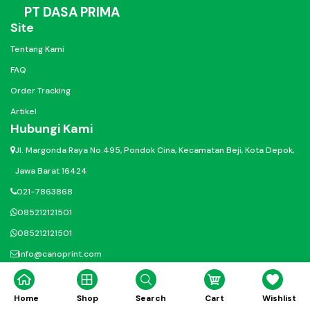
PT DASA PRIMA
Site
Tentang Kami
FAQ
Order Tracking
Artikel
Hubungi Kami
Jl. Margonda Raya No.495, Pondok Cina, Kecamatan Beji, Kota Depok,
Jawa Barat 16424
021-7863868
085212121501
085212121501
info@canoprint.com
@ig.canoprinting
@canodigitalprinting
Home
Shop
Search
Cart
Wishlist