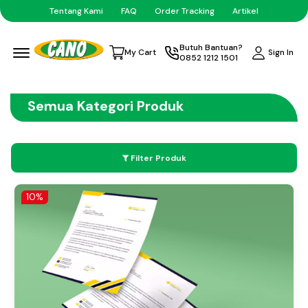
Tentang Kami
FAQ
Order Tracking
Artikel
Menu Open
Butuh Bantuan?
Sign In
My Cart
0852 1212 1501
Semua Kategori Produk
Filter Produk
10%