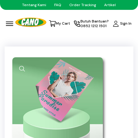
Tentang Kami
FAQ
Order Tracking
Artikel
Menu Open
Butuh Bantuan?
Sign In
My Cart
0852 1212 1501