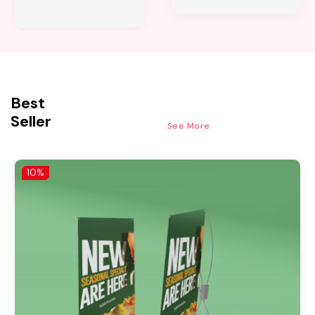
Best
Seller
See More
10%