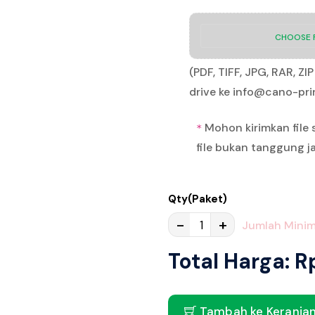
CHOOSE F
(PDF, TIFF, JPG, RAR, Z
drive ke info@cano-pr
Mohon kirimkan file 
*
file bukan tanggung 
Qty(Paket)
-
+
Jumlah Minim
Total Harga: R
Tambah ke Keranja