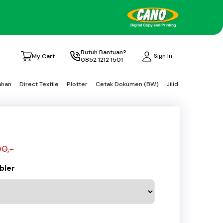
Butuh Bantuan?
Sign In
My Cart
0852 1212 1501
ahan
Direct Textile
Plotter
Cetak Dokumen (BW)
Jilid
00,-
bler