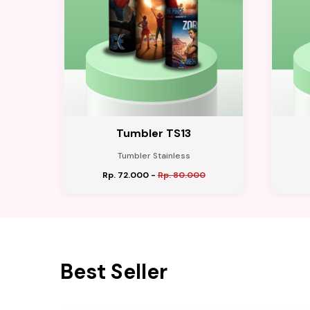
k
Tumbler TS13
Tumbler Stainless
Rp. 72.000
-
Rp. 80.000
Best Seller