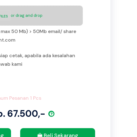
or drag and drop
ILES
IP max 50 Mb) > 50Mb email/ share
int.com
siap cetak, apabila ada kesalahan
jawab kami
um Pesanan 1 Pcs
p. 67.500,-
ng
Beli Sekarang