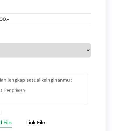
500,-
dan lengkap sesuai keinginanmu :
t, Pengiriman
i
 File
Link File