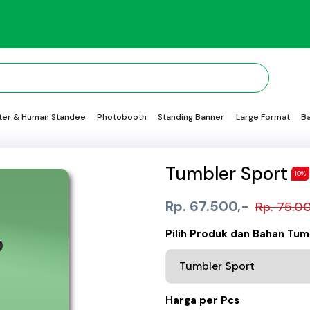
ter & Human Standee
Photobooth
Standing Banner
Large Format
B
Tumbler Sport
10%
Rp. 67.500,-
Rp. 75.0
Pilih Produk dan Bahan Tum
Harga per Pcs