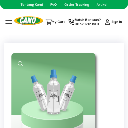
Tentang Kami
FAQ
Order Tracking
Artikel
Menu Open
Butuh Bantuan?
Sign In
My Cart
0852 1212 1501