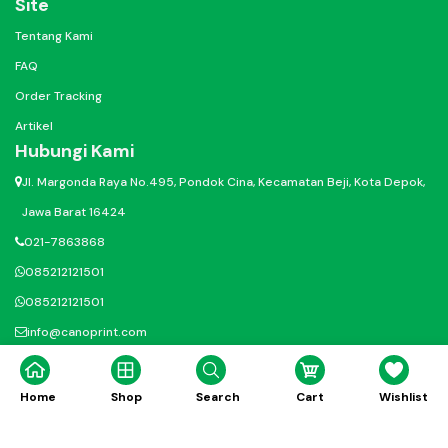
Site
Tentang Kami
FAQ
Order Tracking
Artikel
Hubungi Kami
Jl. Margonda Raya No.495, Pondok Cina, Kecamatan Beji, Kota Depok,
Jawa Barat 16424
021-7863868
085212121501
085212121501
info@canoprint.com
@ig.canoprinting
@canodigitalprinting
Home
Shop
Search
Cart
Wishlist