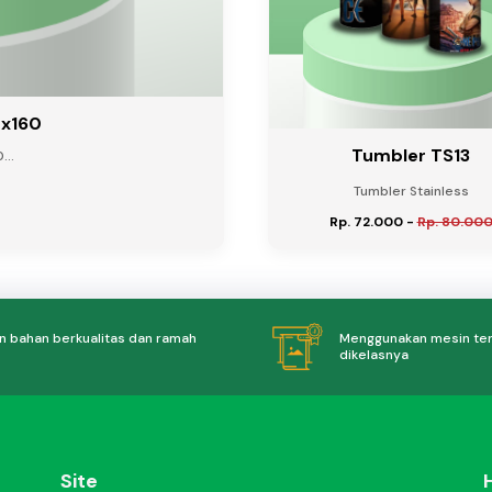
0x160
Tumbler TS13
...
Tumbler Stainless
Rp. 72.000
-
Rp. 80.00
 bahan berkualitas dan ramah
Menggunakan mesin te
dikelasnya
Site