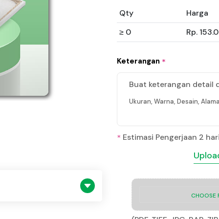
Qty
Harga
≥ 0
Rp. 153.
Keterangan
*
Buat keterangan detail 
Ukuran, Warna, Desain, Alama
Estimasi Pengerjaan 2 har
*
Upload
CHOOSE F