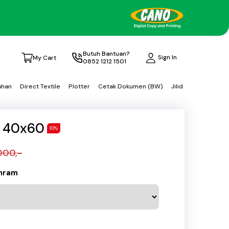
Butuh Bantuan?
Sign In
My Cart
0852 1212 1501
ahan
Direct Textile
Plotter
Cetak Dokumen (BW)
Jilid
 40x60
10%
000,-
anram