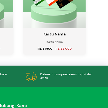
Kartu Nama
Kartu Nama
0
Rp. 31.500
-
Rp. 35.000
Didukung Jasa pengiriman cepat dan
rbaru
aman
Hubungi Kami