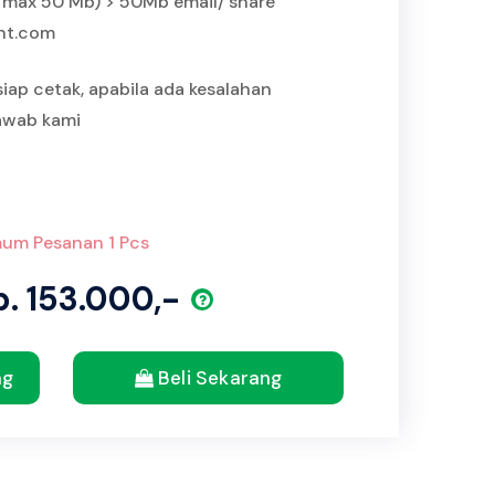
IP max 50 Mb) > 50Mb email/ share
int.com
siap cetak, apabila ada kesalahan
jawab kami
um Pesanan 1 Pcs
p. 153.000,-
ng
Beli Sekarang