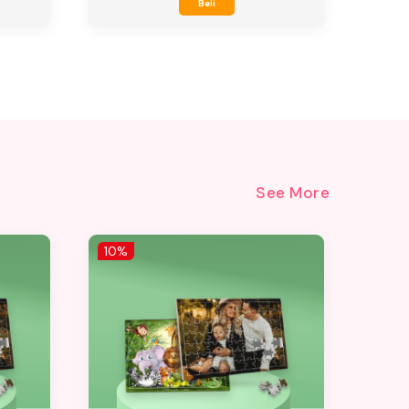
Beli
See More
10%
10%