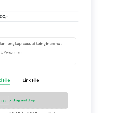
000,-
dan lengkap sesuai keinginanmu :
t, Pengiriman
i
 File
Link File
or drag and drop
ILES