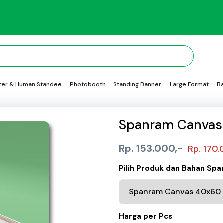
ter & Human Standee
Photobooth
Standing Banner
Large Format
B
Spanram Canvas
Rp. 153.000,-
Rp. 170.
Pilih Produk dan Bahan Sp
Harga per Pcs