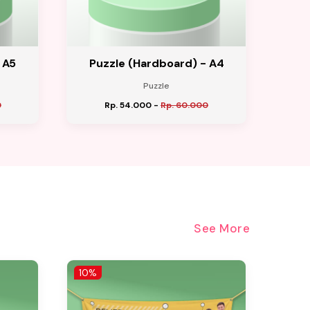
 A5
Puzzle (Hardboard) - A4
Kip
Puzzle
0
Rp. 54.000
-
Rp. 60.000
See More
10%