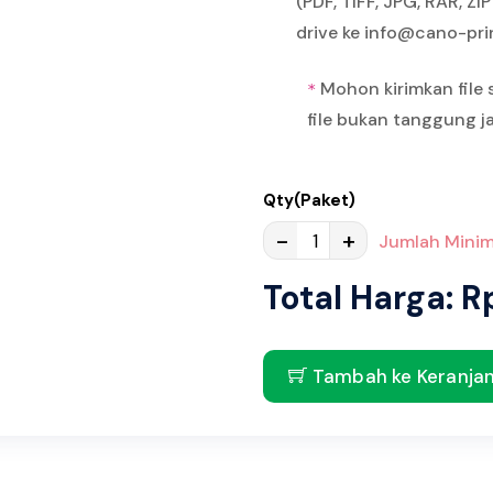
(PDF, TIFF, JPG, RAR, Z
drive ke info@cano-pr
Mohon kirimkan file 
*
file bukan tanggung 
Qty(Paket)
-
+
Jumlah Minim
Total Harga: R
Tambah ke Keranja