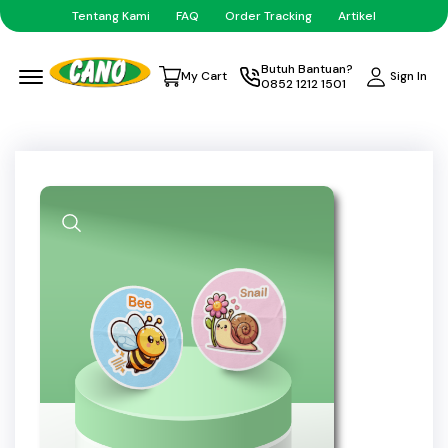
Tentang Kami
FAQ
Order Tracking
Artikel
Menu Open
Butuh Bantuan?
Sign In
My Cart
0852 1212 1501