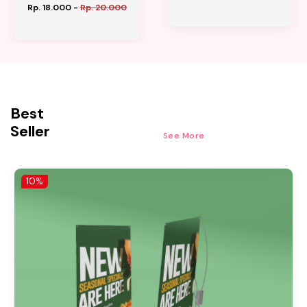
Rp. 18.000
-
Rp. 20.000
Best
Seller
See More
10%