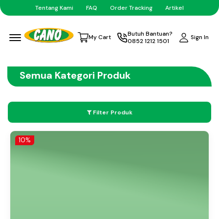
Tentang Kami
FAQ
Order Tracking
Artikel
Menu Open
Butuh Bantuan?
Sign In
My Cart
0852 1212 1501
Semua Kategori Produk
Filter Produk
10%