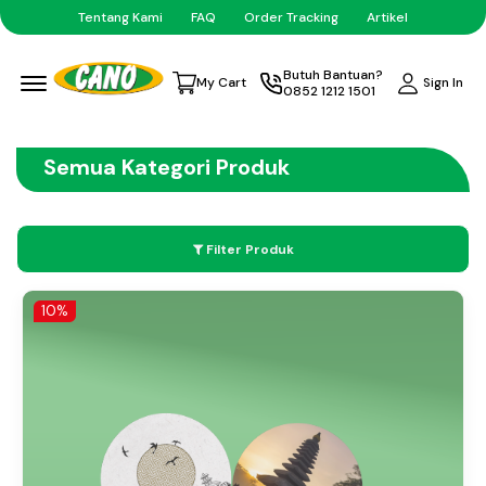
Tentang Kami
FAQ
Order Tracking
Artikel
Menu Open
Butuh Bantuan?
Sign In
My Cart
0852 1212 1501
Semua Kategori Produk
Filter Produk
10%