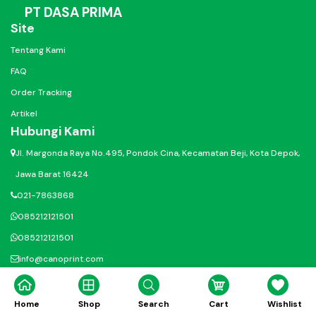
PT DASA PRIMA
Site
Tentang Kami
FAQ
Order Tracking
Artikel
Hubungi Kami
Jl. Margonda Raya No.495, Pondok Cina, Kecamatan Beji, Kota Depok,
Jawa Barat 16424
021-7863868
085212121501
085212121501
info@canoprint.com
@ig.canoprinting
@canodigitalprinting
Home
Shop
Search
Cart
Wishlist