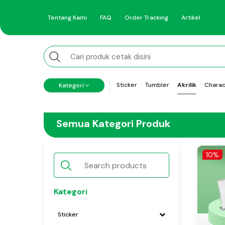
Tentang Kami
FAQ
Order Tracking
Artikel
Sticker
Tumbler
Akrilik
Charac
Kategori
Semua Kategori Produk
10%
Kategori
Sticker