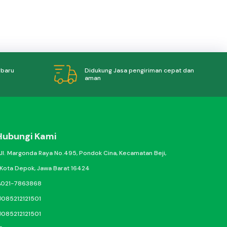
Didukung Jasa pengiriman cepat dan
rbaru
aman
Hubungi Kami
Jl. Margonda Raya No.495, Pondok Cina, Kecamatan Beji,
Kota Depok, Jawa Barat 16424
021-7863868
085212121501
085212121501