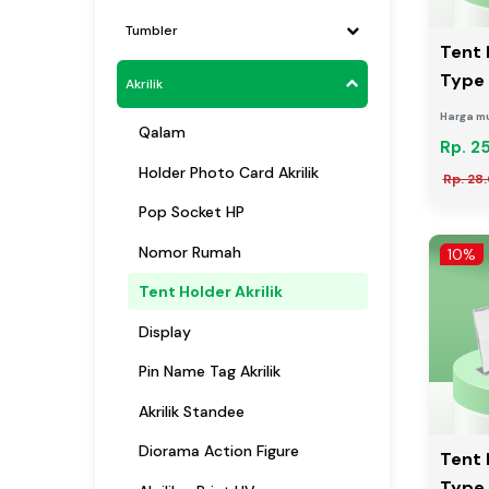
Tumbler
Tent 
Type 
Akrilik
Harga mu
Qalam
Rp. 2
Holder Photo Card Akrilik
Rp. 28
Pop Socket HP
Nomor Rumah
10%
Tent Holder Akrilik
Display
Pin Name Tag Akrilik
Akrilik Standee
Diorama Action Figure
Tent 
Type 