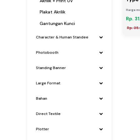
Akrilik + Print UV
Harga mu
Plakat Akrilik
Rp. 3
Gantungan Kunci
Rp. 35
Character & Human Standee
Photobooth
Standing Banner
Large Format
Bahan
Direct Textile
Plotter