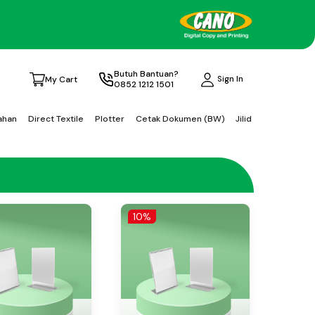
Butuh Bantuan?
Sign In
My Cart
0852 1212 1501
ahan
Direct Textile
Plotter
Cetak Dokumen (BW)
Jilid
10%