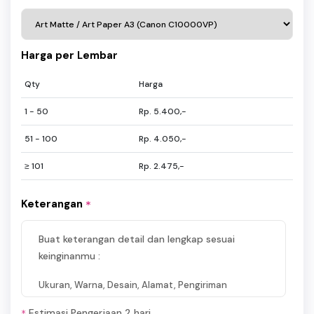
Harga per Lembar
Qty
Harga
1 - 50
Rp. 5.400,-
51 - 100
Rp. 4.050,-
≥ 101
Rp. 2.475,-
Keterangan
*
Buat keterangan detail dan lengkap sesuai
keinginanmu :
Ukuran, Warna, Desain, Alamat, Pengiriman
Estimasi Pengerjaan 2 hari
*