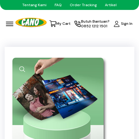
Tentang Kami
FAQ
Order Tracking
Artikel
Menu Open
Butuh Bantuan?
Sign In
My Cart
0852 1212 1501