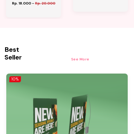
Rp. 18.000
-
Rp. 20.000
Best
Seller
See More
10%