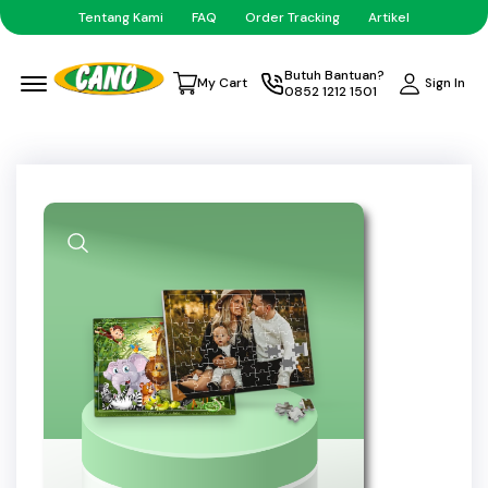
Tentang Kami
FAQ
Order Tracking
Artikel
Menu Open
Butuh Bantuan?
Sign In
My Cart
0852 1212 1501