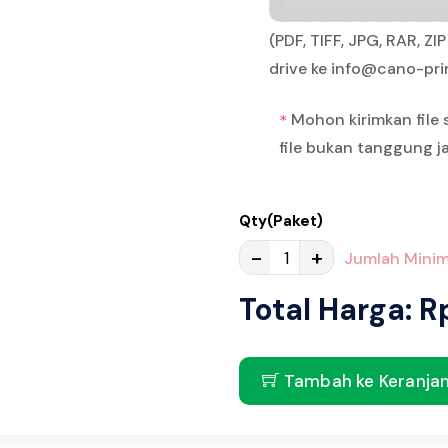
(PDF, TIFF, JPG, RAR, Z
drive ke info@cano-pr
Mohon kirimkan file 
*
file bukan tanggung 
Qty(Paket)
-
+
Jumlah Minim
Total Harga: R
Tambah ke Keranja