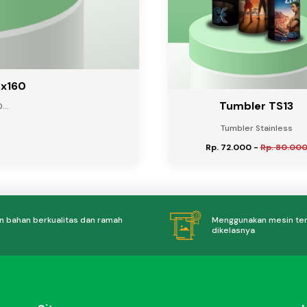
0x160
Tumbler TS13
...
Tumbler Stainless
Rp. 72.000
-
Rp. 80.00
 bahan berkualitas dan ramah
Menggunakan mesin te
dikelasnya