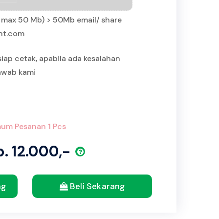
IP max 50 Mb) > 50Mb email/ share
int.com
siap cetak, apabila ada kesalahan
jawab kami
um Pesanan 1 Pcs
p. 12.000,-
ng
Beli Sekarang