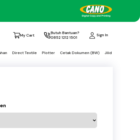
Butuh Bantuan?
Sign In
My Cart
0852 1212 1501
ahan
Direct Textile
Plotter
Cetak Dokumen (BW)
Jilid
pen