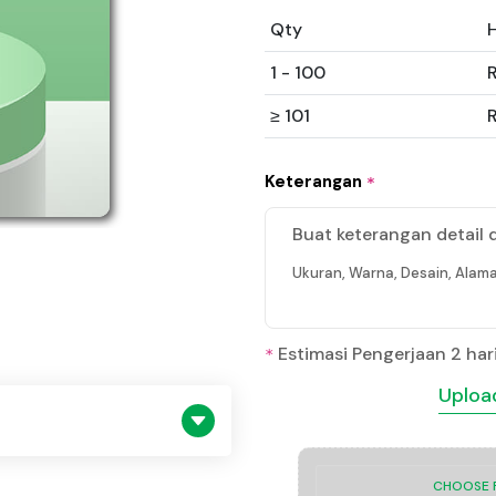
Qty
1 - 100
R
≥ 101
R
Keterangan
*
Buat keterangan detail 
Ukuran, Warna, Desain, Alama
Estimasi Pengerjaan 2 har
*
Upload
CHOOSE F