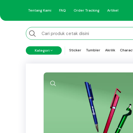
Tentang Kami
FAQ
Order Tracking
Artikel
Sticker
Tumbler
Akrilik
Charac
Kategori