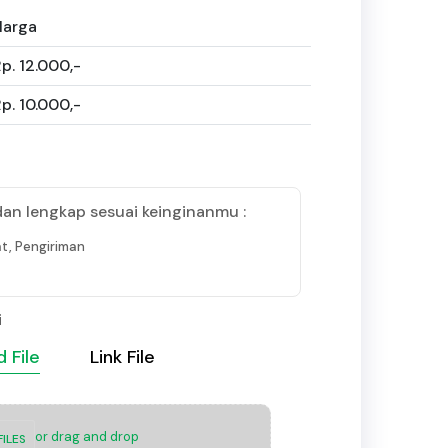
Harga
p. 12.000,-
p. 10.000,-
dan lengkap sesuai keinginanmu :
t, Pengiriman
i
 File
Link File
or drag and drop
ILES